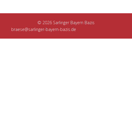
© 2026 Sarlinger Bayern Bazis
braese@sarlinger-bayern-bazis.de