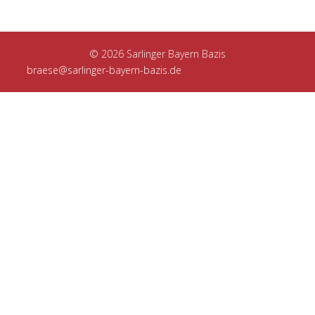
© 2026 Sarlinger Bayern Bazis
braese@sarlinger-bayern-bazis.de