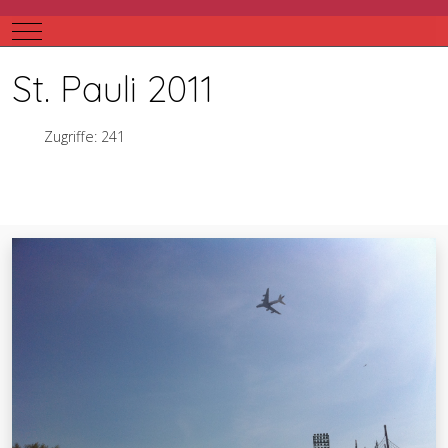
Mobile Menu Toggle
St. Pauli 2011
Zugriffe: 241
Vorheriger Beitrag: London 2013
Nächster Bei
Zurück
Weiter